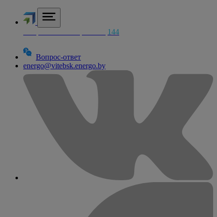
Аварийная электросетей
144
Вопрос-ответ
energo@vitebsk.energo.by