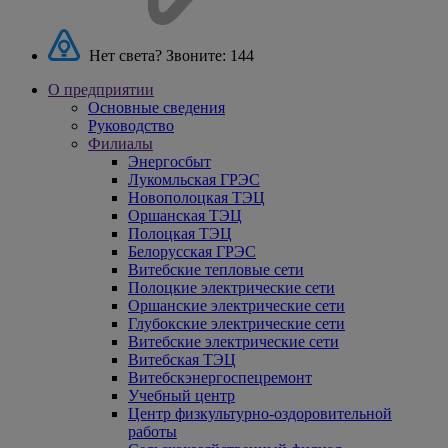
Нет света? Звоните:
144
О предприятии
Основные сведения
Руководство
Филиалы
Энергосбыт
Лукомльская ГРЭС
Новополоцкая ТЭЦ
Оршанская ТЭЦ
Полоцкая ТЭЦ
Белорусская ГРЭС
Витебские тепловые сети
Полоцкие электрические сети
Оршанские электрические сети
Глубокские электрические сети
Витебские электрические сети
Витебская ТЭЦ
Витебскэнергоспецремонт
Учебный центр
Центр физкультурно-оздоровительной
работы