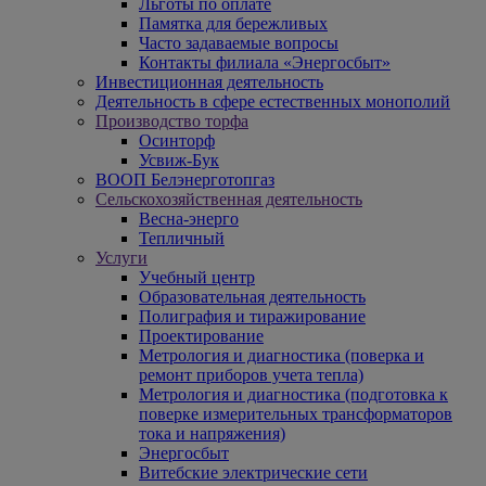
Льготы по оплате
Памятка для бережливых
Часто задаваемые вопросы
Контакты филиала «Энергосбыт»
Инвестиционная деятельность
Деятельность в сфере естественных монополий
Производство торфа
Осинторф
Усвиж-Бук
ВООП Белэнерготопгаз
Сельскохозяйственная деятельность
Весна-энерго
Тепличный
Услуги
Учебный центр
Образовательная деятельность
Полиграфия и тиражирование
Проектирование
Метрология и диагностика (поверка и
ремонт приборов учета тепла)
Метрология и диагностика (подготовка к
поверке измерительных трансформаторов
тока и напряжения)
Энергосбыт
Витебские электрические сети