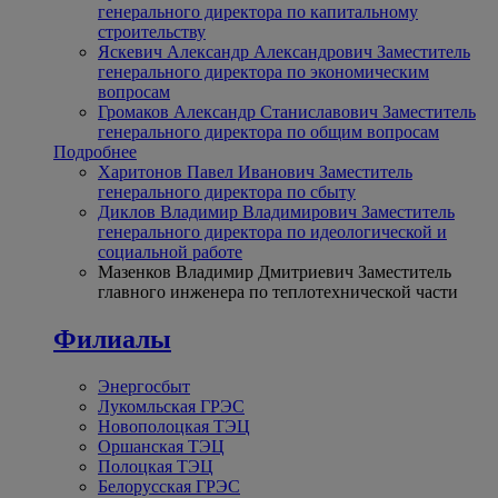
генерального директора по капитальному
строительству
Яскевич Александр Александрович
Заместитель
генерального директора по экономическим
вопросам
Громаков Александр Станиславович
Заместитель
генерального директора по общим вопросам
Подробнее
Харитонов Павел Иванович
Заместитель
генерального директора по сбыту
Диклов Владимир Владимирович
Заместитель
генерального директора по идеологической и
социальной работе
Мазенков Владимир Дмитриевич
Заместитель
главного инженера по теплотехнической части
Филиалы
Энергосбыт
Лукомльская ГРЭС
Новополоцкая ТЭЦ
Оршанская ТЭЦ
Полоцкая ТЭЦ
Белорусская ГРЭС