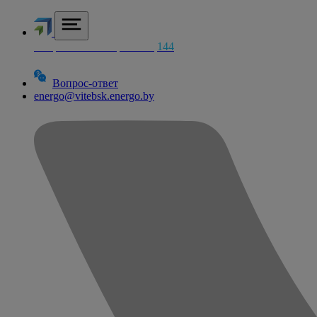
Аварийная электросетей
144
Вопрос-ответ
energo@vitebsk.energo.by