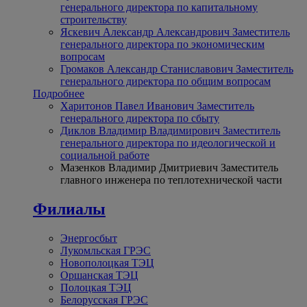
генерального директора по капитальному
строительству
Яскевич Александр Александрович
Заместитель
генерального директора по экономическим
вопросам
Громаков Александр Станиславович
Заместитель
генерального директора по общим вопросам
Подробнее
Харитонов Павел Иванович
Заместитель
генерального директора по сбыту
Диклов Владимир Владимирович
Заместитель
генерального директора по идеологической и
социальной работе
Мазенков Владимир Дмитриевич
Заместитель
главного инженера по теплотехнической части
Филиалы
Энергосбыт
Лукомльская ГРЭС
Новополоцкая ТЭЦ
Оршанская ТЭЦ
Полоцкая ТЭЦ
Белорусская ГРЭС