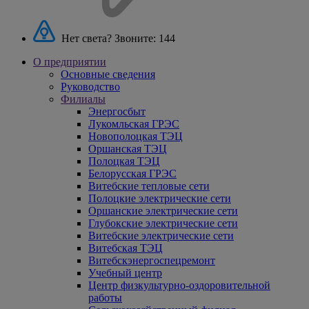
Нет света? Звоните:
144
О предприятии
Основные сведения
Руководство
Филиалы
Энергосбыт
Лукомльская ГРЭС
Новополоцкая ТЭЦ
Оршанская ТЭЦ
Полоцкая ТЭЦ
Белорусская ГРЭС
Витебские тепловые сети
Полоцкие электрические сети
Оршанские электрические сети
Глубокские электрические сети
Витебские электрические сети
Витебская ТЭЦ
Витебскэнергоспецремонт
Учебный центр
Центр физкультурно-оздоровительной
работы