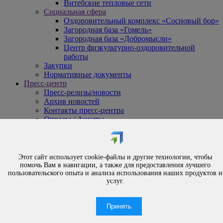
Витебские тепловые сети
Социальная сфера
Оздоровительный комплекс «Сосновый бор»
Загородная база «Гомель»
Загородная база «Добромысли»
Центр физкультурно-оздоровительной
работы
Закупки
Нормативные документы
Пресс-центр
Пресс-релизы/новости
Архив новостей
Контакты пресс-центра
Опросы / Анкеты
{#
Охрана труда
#}
Обращения
Этот сайт использует cookie-файлы и другие технологии, чтобы
Порядок рассмотрения обращений
помочь Вам в навигации, а также для предоставления лучшего
Личный приём
пользовательского опыта и анализа использования наших продуктов и
услуг.
Электронные обращения
Вышестоящая организация
Часто задаваемые вопросы
Принять
Контакты