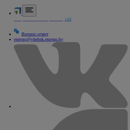
Аварийная электросетей
144
Вопрос-ответ
energo@vitebsk.energo.by