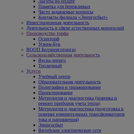
Льготы по оплате
Памятка для бережливых
Часто задаваемые вопросы
Контакты филиала «Энергосбыт»
Инвестиционная деятельность
Деятельность в сфере естественных монополий
Производство торфа
Осинторф
Усвиж-Бук
ВООП Белэнерготопгаз
Сельскохозяйственная деятельность
Весна-энерго
Тепличный
Услуги
Учебный центр
Образовательная деятельность
Полиграфия и тиражирование
Проектирование
Метрология и диагностика (поверка и
ремонт приборов учета тепла)
Метрология и диагностика (подготовка к
поверке измерительных трансформаторов
тока и напряжения)
Энергосбыт
Витебские электрические сети