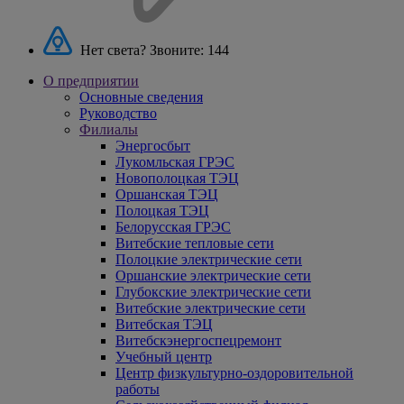
Нет света? Звоните:
144
О предприятии
Основные сведения
Руководство
Филиалы
Энергосбыт
Лукомльская ГРЭС
Новополоцкая ТЭЦ
Оршанская ТЭЦ
Полоцкая ТЭЦ
Белорусская ГРЭС
Витебские тепловые сети
Полоцкие электрические сети
Оршанские электрические сети
Глубокские электрические сети
Витебские электрические сети
Витебская ТЭЦ
Витебскэнергоспецремонт
Учебный центр
Центр физкультурно-оздоровительной
работы