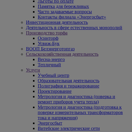
Льготы по оплате
Памятка для бережливых
Часто задаваемые вопросы
Контакты филиала «Энергосбыт»
Инвестиционная деятельность
Деятельность в сфере естественных монополий
Производство торфа
Осинторф
Усвиж-Бук
ВООП Белэнерготопгаз
Сельскохозяйственная деятельность
Весна-энерго
Тепличный
Услуги
Учебный центр
Образовательная деятельность
Полиграфия и тиражирование
Проектирование
Метрология и диагностика (поверка и
ремонт приборов учета тепла)
Метрология и диагностика (подготовка к
поверке измерительных трансформаторов
тока и напряжения)
Энергосбыт
Витебские электрические сети