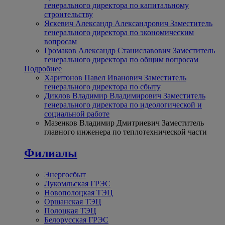
генерального директора по капитальному
строительству
Яскевич Александр Александрович
Заместитель
генерального директора по экономическим
вопросам
Громаков Александр Станиславович
Заместитель
генерального директора по общим вопросам
Подробнее
Харитонов Павел Иванович
Заместитель
генерального директора по сбыту
Диклов Владимир Владимирович
Заместитель
генерального директора по идеологической и
социальной работе
Мазенков Владимир Дмитриевич
Заместитель
главного инженера по теплотехнической части
Филиалы
Энергосбыт
Лукомльская ГРЭС
Новополоцкая ТЭЦ
Оршанская ТЭЦ
Полоцкая ТЭЦ
Белорусская ГРЭС