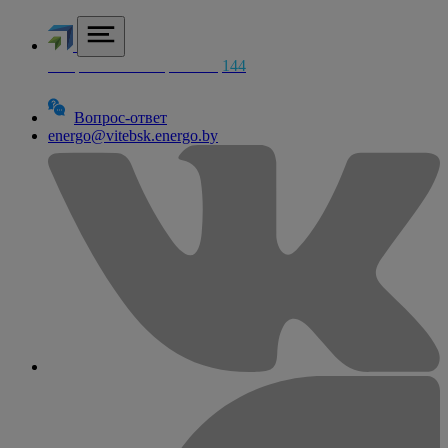
Аварийная электросетей
144
Вопрос-ответ
energo@vitebsk.energo.by