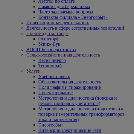
Льготы по оплате
Памятка для бережливых
Часто задаваемые вопросы
Контакты филиала «Энергосбыт»
Инвестиционная деятельность
Деятельность в сфере естественных монополий
Производство торфа
Осинторф
Усвиж-Бук
ВООП Белэнерготопгаз
Сельскохозяйственная деятельность
Весна-энерго
Тепличный
Услуги
Учебный центр
Образовательная деятельность
Полиграфия и тиражирование
Проектирование
Метрология и диагностика (поверка и
ремонт приборов учета тепла)
Метрология и диагностика (подготовка к
поверке измерительных трансформаторов
тока и напряжения)
Энергосбыт
Витебские электрические сети