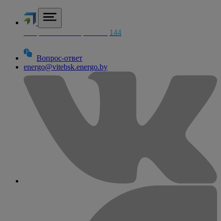
Аварийная электросетей
144
Вопрос-ответ
energo@vitebsk.energo.by