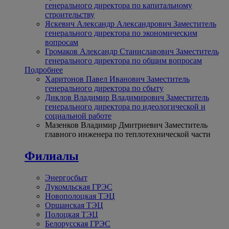
генерального директора по капитальному
строительству
Яскевич Александр Александрович
Заместитель
генерального директора по экономическим
вопросам
Громаков Александр Станиславович
Заместитель
генерального директора по общим вопросам
Подробнее
Харитонов Павел Иванович
Заместитель
генерального директора по сбыту
Диклов Владимир Владимирович
Заместитель
генерального директора по идеологической и
социальной работе
Мазенков Владимир Дмитриевич
Заместитель
главного инженера по теплотехнической части
Филиалы
Энергосбыт
Лукомльская ГРЭС
Новополоцкая ТЭЦ
Оршанская ТЭЦ
Полоцкая ТЭЦ
Белорусская ГРЭС