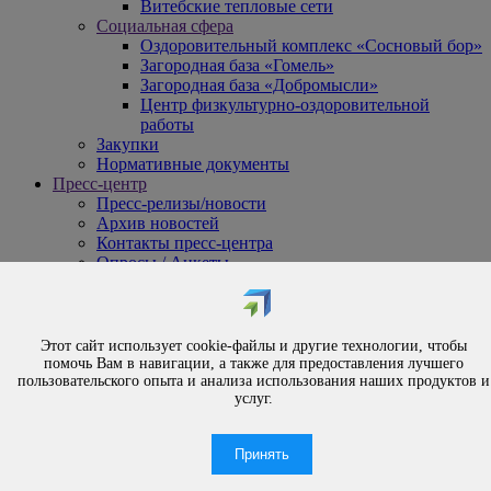
Витебские тепловые сети
Социальная сфера
Оздоровительный комплекс «Сосновый бор»
Загородная база «Гомель»
Загородная база «Добромысли»
Центр физкультурно-оздоровительной
работы
Закупки
Нормативные документы
Пресс-центр
Пресс-релизы/новости
Архив новостей
Контакты пресс-центра
Опросы / Анкеты
{#
Охрана труда
#}
Обращения
Этот сайт использует cookie-файлы и другие технологии, чтобы
Порядок рассмотрения обращений
помочь Вам в навигации, а также для предоставления лучшего
Личный приём
пользовательского опыта и анализа использования наших продуктов и
услуг.
Электронные обращения
Вышестоящая организация
Часто задаваемые вопросы
Принять
Контакты