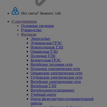
Нет света? Звоните:
144
О предприятии
Основные сведения
Руководство
Филиалы
Энергосбыт
Лукомльская ГРЭС
Новополоцкая ТЭЦ
Оршанская ТЭЦ
Полоцкая ТЭЦ
Белорусская ГРЭС
Витебские тепловые сети
Полоцкие электрические сети
Оршанские электрические сети
Глубокские электрические сети
Витебские электрические сети
Витебская ТЭЦ
Витебскэнергоспецремонт
Учебный центр
Центр физкультурно-оздоровительной
работы