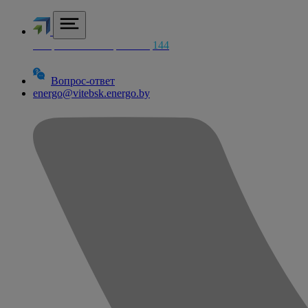
Аварийная электросетей
144
Вопрос-ответ
energo@vitebsk.energo.by