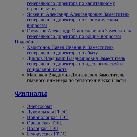
генерального директора по капитальному
строительству
Яскевич Александр Александрович
Заместитель
генерального директора по экономическим
вопросам
Громаков Александр Станиславович
Заместитель
генерального директора по общим вопросам
Подробнее
Харитонов Павел Иванович
Заместитель
генерального директора по сбыту
Диклов Владимир Владимирович
Заместитель
генерального директора по идеологической и
социальной работе
Мазенков Владимир Дмитриевич
Заместитель
главного инженера по теплотехнической части
Филиалы
Энергосбыт
Лукомльская ГРЭС
Новополоцкая ТЭЦ
Оршанская ТЭЦ
Полоцкая ТЭЦ
Белорусская ГРЭС