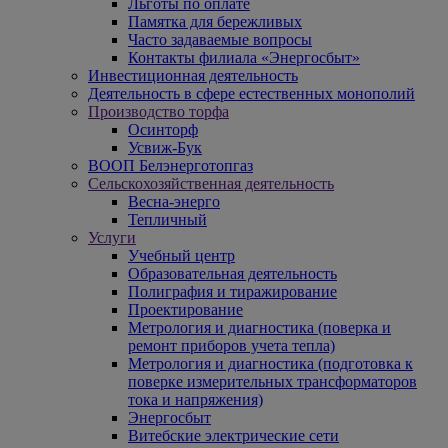
Льготы по оплате
Памятка для бережливых
Часто задаваемые вопросы
Контакты филиала «Энергосбыт»
Инвестиционная деятельность
Деятельность в сфере естественных монополий
Производство торфа
Осинторф
Усвиж-Бук
ВООП Белэнерготопгаз
Сельскохозяйственная деятельность
Весна-энерго
Тепличный
Услуги
Учебный центр
Образовательная деятельность
Полиграфия и тиражирование
Проектирование
Метрология и диагностика (поверка и
ремонт приборов учета тепла)
Метрология и диагностика (подготовка к
поверке измерительных трансформаторов
тока и напряжения)
Энергосбыт
Витебские электрические сети