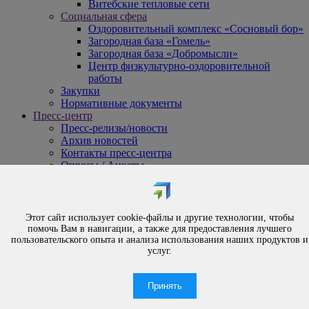
Витебские тепловые сети
Социальная сфера
Оздоровительный комплекс «Сосновый бор»
Загородная база «Гомель»
Загородная база «Добромысли»
Центр физкультурно-оздоровительной
работы
Закупки
Нормативные документы
Пресс-центр
Пресс-релизы/новости
Архив новостей
Контакты пресс-центра
Опросы / Анкеты
{#
Охрана труда
#}
Обращения
Этот сайт использует cookie-файлы и другие технологии, чтобы
Порядок рассмотрения обращений
помочь Вам в навигации, а также для предоставления лучшего
Личный приём
пользовательского опыта и анализа использования наших продуктов и
услуг.
Электронные обращения
Вышестоящая организация
Часто задаваемые вопросы
Принять
Контакты