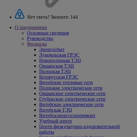
Нет света? Звоните:
144
О предприятии
Основные сведения
Руководство
Филиалы
Энергосбыт
Лукомльская ГРЭС
Новополоцкая ТЭЦ
Оршанская ТЭЦ
Полоцкая ТЭЦ
Белорусская ГРЭС
Витебские тепловые сети
Полоцкие электрические сети
Оршанские электрические сети
Глубокские электрические сети
Витебские электрические сети
Витебская ТЭЦ
Витебскэнергоспецремонт
Учебный центр
Центр физкультурно-оздоровительной
работы