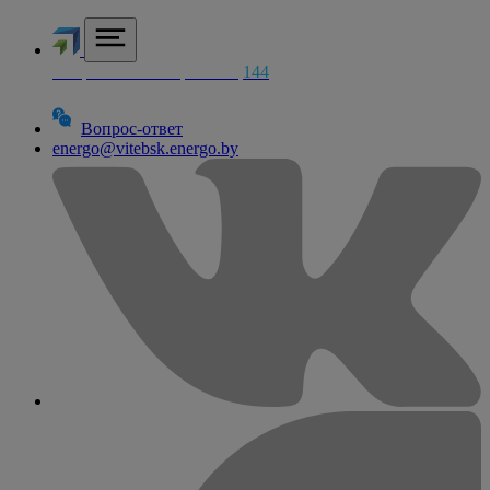
Аварийная электросетей
144
Вопрос-ответ
energo@vitebsk.energo.by