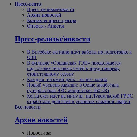
Пресс-центр
Пресс-релизы/новости
Архив новостей
Контакты пресс-центра
Опросы / Анкеты
Пресс-релизы/новости
В Витебске активно идут работы по подготовке к
ОЗП
В филиале «Оршанская ТЭЦ» продолжается
подготовка тепловых сетей к предстоящему
отопительному сезону
Каждый погожий день – на вес золота
Новый уровень зарядки: в Орше заработала
супербыстрая ЭЗС мощностью 160 кВт
Когда счет идет на минуты: на Лукомльской ГРЭС
отработали действия в условиях сложной аварии
Все новости
Архив новостей
Новости за: