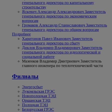
генерального директора по капитальному
строительству
Яскевич Александр Александрович
Заместитель
генерального директора по экономическим
вопросам
Громаков Александр Станиславович
Заместитель
генерального директора по общим вопросам
Подробнее
Харитонов Павел Иванович
Заместитель
генерального директора по сбыту
Диклов Владимир Владимирович
Заместитель
генерального директора по идеологической и
социальной работе
Мазенков Владимир Дмитриевич
Заместитель
главного инженера по теплотехнической части
Филиалы
Энергосбыт
Лукомльская ГРЭС
Новополоцкая ТЭЦ
Оршанская ТЭЦ
Полоцкая ТЭЦ
Белорусская ГРЭС