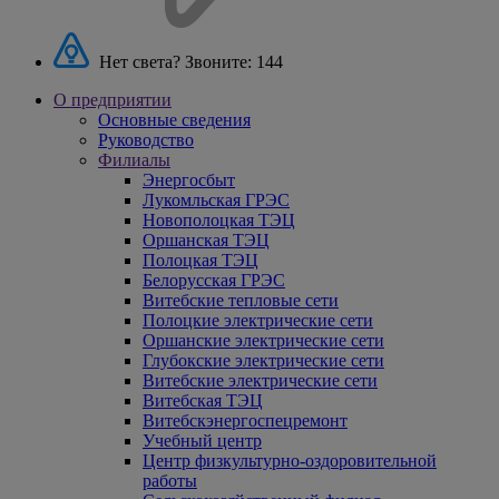
Нет света? Звоните:
144
О предприятии
Основные сведения
Руководство
Филиалы
Энергосбыт
Лукомльская ГРЭС
Новополоцкая ТЭЦ
Оршанская ТЭЦ
Полоцкая ТЭЦ
Белорусская ГРЭС
Витебские тепловые сети
Полоцкие электрические сети
Оршанские электрические сети
Глубокские электрические сети
Витебские электрические сети
Витебская ТЭЦ
Витебскэнергоспецремонт
Учебный центр
Центр физкультурно-оздоровительной
работы