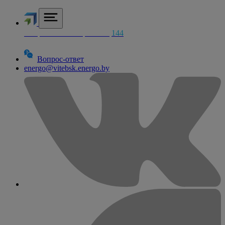
Аварийная электросетей
144
Вопрос-ответ
energo@vitebsk.energo.by