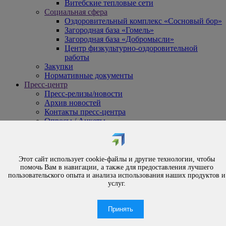
Витебские тепловые сети
Социальная сфера
Оздоровительный комплекс «Сосновый бор»
Загородная база «Гомель»
Загородная база «Добромысли»
Центр физкультурно-оздоровительной
работы
Закупки
Нормативные документы
Пресс-центр
Пресс-релизы/новости
Архив новостей
Контакты пресс-центра
Опросы / Анкеты
{#
Охрана труда
#}
Обращения
Этот сайт использует cookie-файлы и другие технологии, чтобы
Порядок рассмотрения обращений
помочь Вам в навигации, а также для предоставления лучшего
Личный приём
пользовательского опыта и анализа использования наших продуктов и
услуг.
Электронные обращения
Вышестоящая организация
Часто задаваемые вопросы
Принять
Контакты