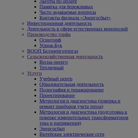
Льготы по оплате
Памятка для бережливых
Часто задаваемые вопросы
Контакты филиала «Энергосбыт»
Инвестиционная деятельность
Деятельность в сфере естественных монополий
Производство торфа
Осинторф
Усвиж-Бук
ВООП Белэнерготопгаз
Сельскохозяйственная деятельность
Весна-энерго
Тепличный
Услуги
Учебный центр
Образовательная деятельность
Полиграфия и тиражирование
Проектирование
Метрология и диагностика (поверка и
ремонт приборов учета тепла)
Метрология и диагностика (подготовка к
поверке измерительных трансформаторов
тока и напряжения)
Энергосбыт
Витебские электрические сети