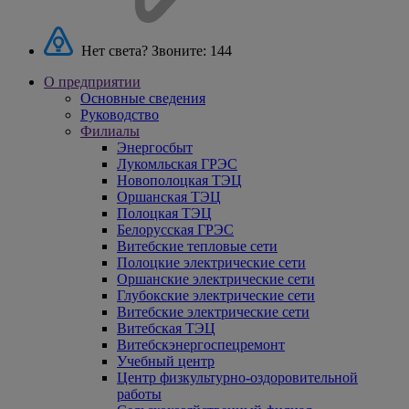
Нет света? Звоните:
144
О предприятии
Основные сведения
Руководство
Филиалы
Энергосбыт
Лукомльская ГРЭС
Новополоцкая ТЭЦ
Оршанская ТЭЦ
Полоцкая ТЭЦ
Белорусская ГРЭС
Витебские тепловые сети
Полоцкие электрические сети
Оршанские электрические сети
Глубокские электрические сети
Витебские электрические сети
Витебская ТЭЦ
Витебскэнергоспецремонт
Учебный центр
Центр физкультурно-оздоровительной
работы