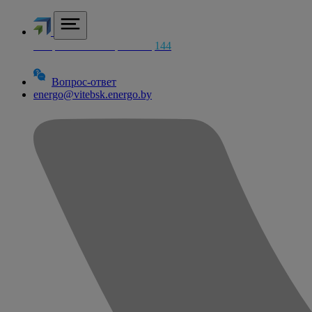
Аварийная электросетей
144
Вопрос-ответ
energo@vitebsk.energo.by